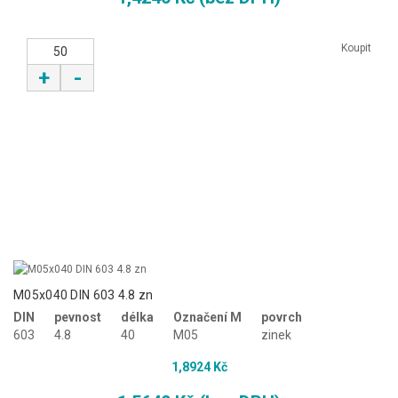
Koupit
+
-
M05x040 DIN 603 4.8 zn
DIN
pevnost
délka
Označení M
povrch
603
4.8
40
M05
zinek
1,8924 Kč