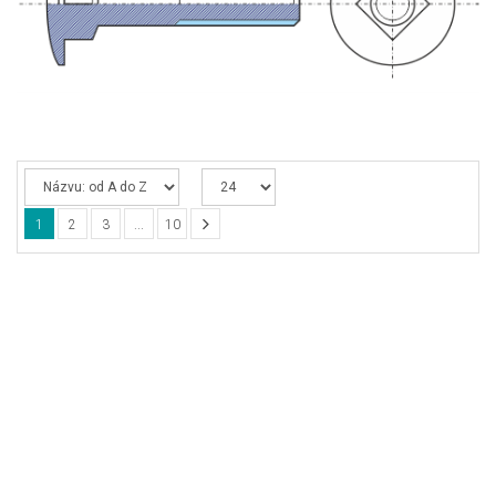
+
NÁŘADÍ A PŘÍSLUŠENSTVÍ
+
PLOTOVÉ PRVKY
1
2
3
...
10