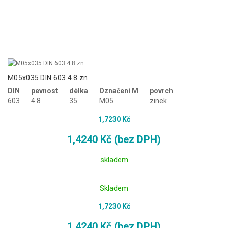
M05x035 DIN 603 4.8 zn
DIN
pevnost
délka
Označení M
povrch
603
4.8
35
M05
zinek
1,7230 Kč
1,4240 Kč (bez DPH)
skladem
Skladem
1,7230 Kč
1,4240 Kč (bez DPH)