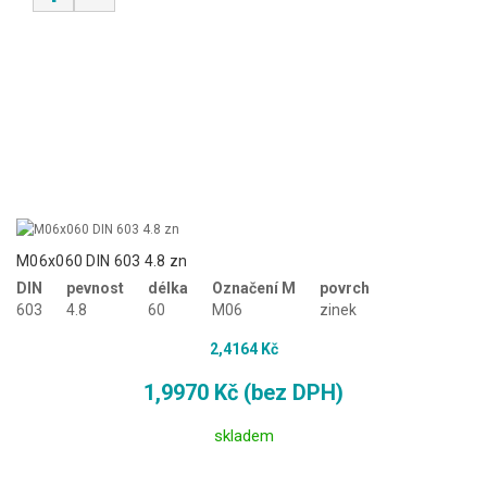
M06x060 DIN 603 4.8 zn
DIN
pevnost
délka
Označení M
povrch
603
4.8
60
M06
zinek
2,4164 Kč
1,9970 Kč (bez DPH)
skladem