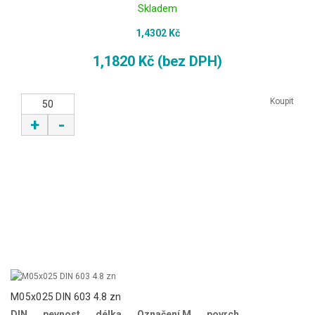
Skladem
1,4302 Kč
1,1820 Kč (bez DPH)
Koupit
+
-
M05x025 DIN 603 4.8 zn
DIN
pevnost
délka
Označení M
povrch