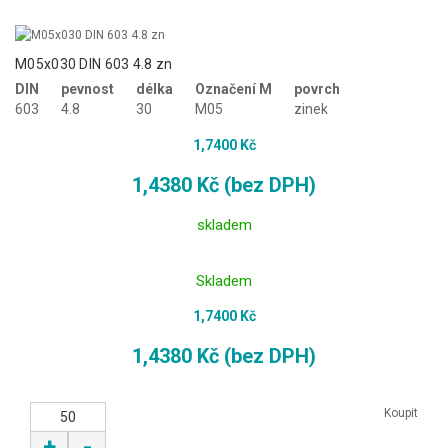
M05x030 DIN 603 4.8 zn
DIN
pevnost
délka
Označení M
povrch
603
4.8
30
M05
zinek
1,7400 Kč
1,4380 Kč (bez DPH)
skladem
Skladem
1,7400 Kč
1,4380 Kč (bez DPH)
Koupit
+
-