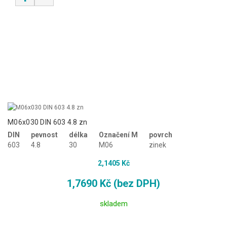
M06x030 DIN 603 4.8 zn
DIN
pevnost
délka
Označení M
povrch
603
4.8
30
M06
zinek
2,1405 Kč
1,7690 Kč (bez DPH)
skladem