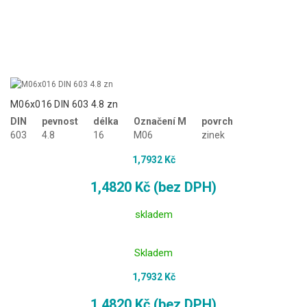
M06x016 DIN 603 4.8 zn
DIN
pevnost
délka
Označení M
povrch
603
4.8
16
M06
zinek
1,7932 Kč
1,4820 Kč (bez DPH)
skladem
Skladem
1,7932 Kč
1,4820 Kč (bez DPH)