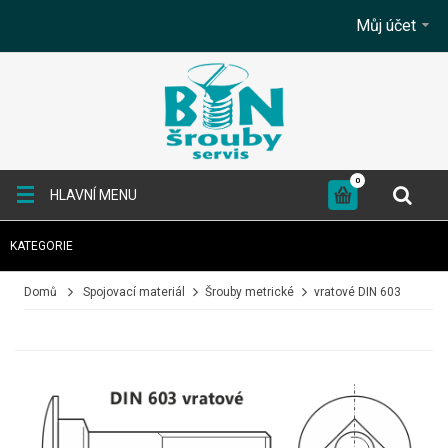
Můj účet
0
HLAVNÍ MENU
KATEGORIE
+
SPOJOVACÍ MATERIÁL
Domů
Spojovací materiál
Šrouby metrické
vratové DIN 603
+
KOTEVNÍ TECHNIKA
+
TESAŘSKÉ KOVÁNÍ
+
BRUSNÉ A ŘEZNÉ KOTOUČE