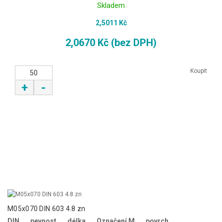
Skladem
2,5011 Kč
2,0670 Kč (bez DPH)
Koupit
+
-
M05x070 DIN 603 4.8 zn
DIN
pevnost
délka
Označení M
povrch