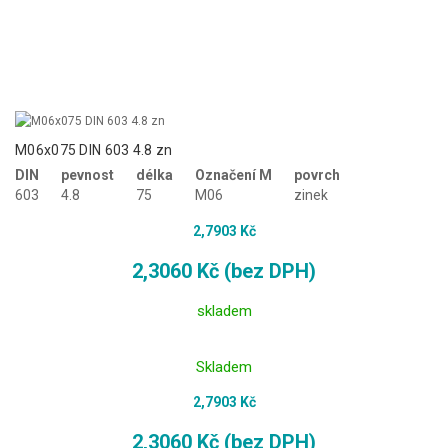
M06x075 DIN 603 4.8 zn
DIN
pevnost
délka
Označení M
povrch
603
4.8
75
M06
zinek
2,7903 Kč
2,3060 Kč (bez DPH)
skladem
Skladem
2,7903 Kč
2,3060 Kč (bez DPH)