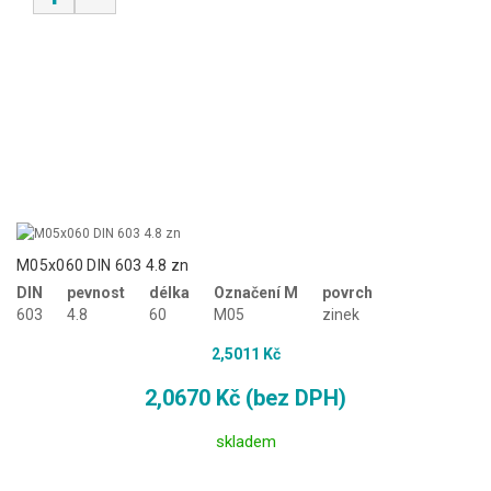
M05x060 DIN 603 4.8 zn
DIN
pevnost
délka
Označení M
povrch
603
4.8
60
M05
zinek
2,5011 Kč
2,0670 Kč (bez DPH)
skladem