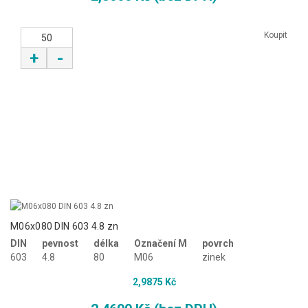
Koupit
+
-
M06x080 DIN 603 4.8 zn
DIN
pevnost
délka
Označení M
povrch
603
4.8
80
M06
zinek
2,9875 Kč