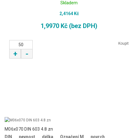
Skladem
2,4164 Kč
1,9970 Kč (bez DPH)
Koupit
+
-
M06x070 DIN 603 4.8 zn
DIN
pevnost
délka
Označení M
povrch