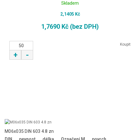
Skladem
2,1405 Kč
1,7690 Kč (bez DPH)
Koupit
+
-
M06x035 DIN 603 4.8 zn
DIN
pevnost
délka
Označení M
povrch