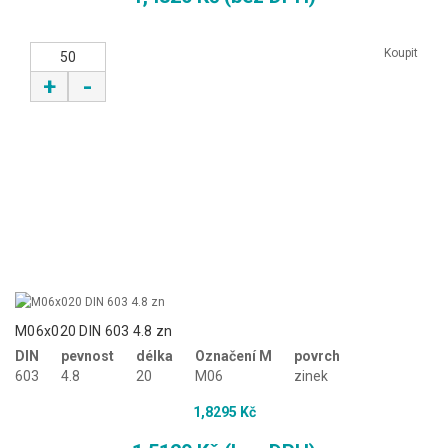
Koupit
+
-
M06x020 DIN 603 4.8 zn
DIN
pevnost
délka
Označení M
povrch
603
4.8
20
M06
zinek
1,8295 Kč