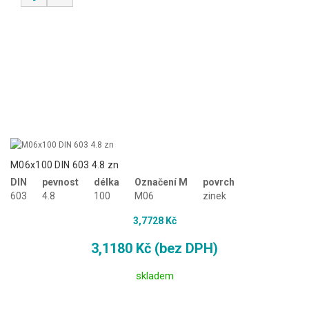
M06x100 DIN 603 4.8 zn
DIN
pevnost
délka
Označení M
povrch
603
4.8
100
M06
zinek
3,7728 Kč
3,1180 Kč (bez DPH)
skladem