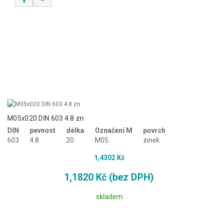
M05x020 DIN 603 4.8 zn
DIN
pevnost
délka
Označení M
povrch
603
4.8
20
M05
zinek
1,4302 Kč
1,1820 Kč (bez DPH)
skladem