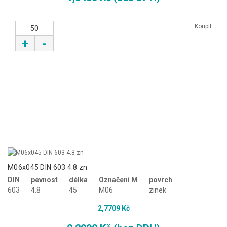
Koupit
+
-
M06x045 DIN 603 4.8 zn
DIN
pevnost
délka
Označení M
povrch
603
4.8
45
M06
zinek
2,7709 Kč