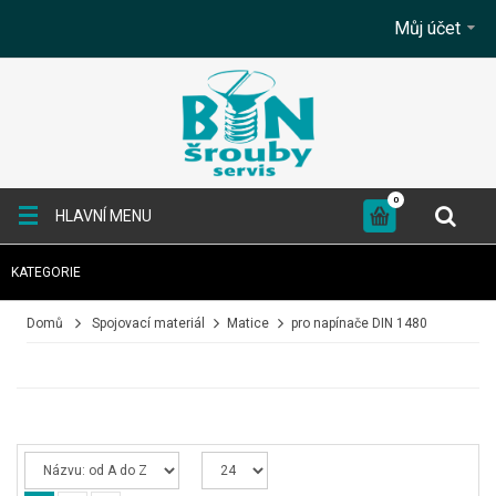
Můj účet
0
HLAVNÍ MENU
KATEGORIE
+
SPOJOVACÍ MATERIÁL
Domů
Spojovací materiál
Matice
pro napínače DIN 1480
+
KOTEVNÍ TECHNIKA
+
TESAŘSKÉ KOVÁNÍ
+
BRUSNÉ A ŘEZNÉ KOTOUČE