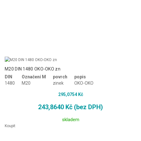
M20 DIN 1480 OKO-OKO zn
DIN
Označení M
povrch
popis
1480
M20
zinek
OKO-OKO
295,0754 Kč
243,8640 Kč (bez DPH)
skladem
Koupit