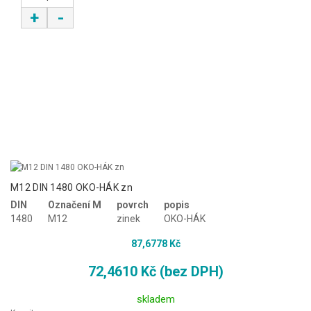
+
-
M12 DIN 1480 OKO-HÁK zn
DIN
Označení M
povrch
popis
1480
M12
zinek
OKO-HÁK
87,6778 Kč
72,4610 Kč (bez DPH)
skladem