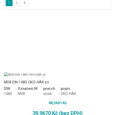
+
NÁŘADÍ A PŘÍSLUŠENSTVÍ
1
2
+
PLOTOVÉ PRVKY
M08 DIN 1480 OKO-HÁK zn
DIN
Označení M
povrch
popis
1480
M08
zinek
OKO-HÁK
48,3601 Kč
39,9670 Kč (bez DPH)