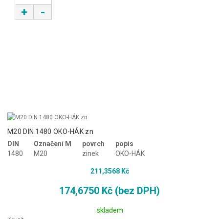
+
-
M20 DIN 1480 OKO-HÁK zn
DIN
Označení M
povrch
popis
1480
M20
zinek
OKO-HÁK
211,3568 Kč
174,6750 Kč (bez DPH)
skladem