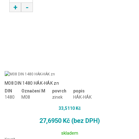
+
-
M08 DIN 1480 HÁK-HÁK zn
DIN
Označení M
povrch
popis
1480
M08
zinek
HÁK-HÁK
33,5110 Kč
27,6950 Kč (bez DPH)
skladem