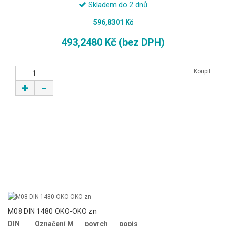
Skladem do 2 dnů
596,8301 Kč
493,2480 Kč (bez DPH)
Koupit
+
-
M08 DIN 1480 OKO-OKO zn
DIN
Označení M
povrch
popis