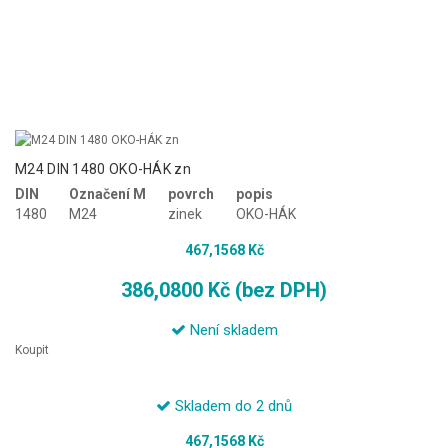
M24 DIN 1480 OKO-HÁK zn
DIN
Označení M
povrch
popis
1480
M24
zinek
OKO-HÁK
467,1568 Kč
386,0800 Kč (bez DPH)
Není skladem
Koupit
Skladem do 2 dnů
467,1568 Kč