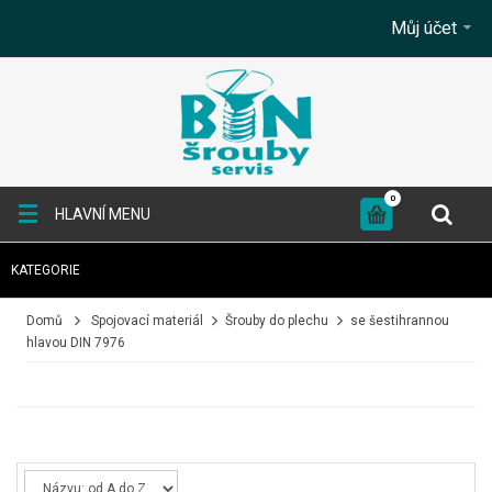
Můj účet
0
HLAVNÍ MENU
KATEGORIE
+
SPOJOVACÍ MATERIÁL
Domů
Spojovací materiál
Šrouby do plechu
se šestihrannou
hlavou DIN 7976
+
KOTEVNÍ TECHNIKA
+
TESAŘSKÉ KOVÁNÍ
+
BRUSNÉ A ŘEZNÉ KOTOUČE