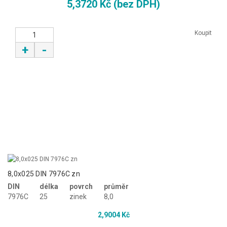
5,3720 Kč (bez DPH)
Koupit
+
-
8,0x025 DIN 7976C zn
DIN
délka
povrch
průměr
7976C
25
zinek
8,0
2,9004 Kč