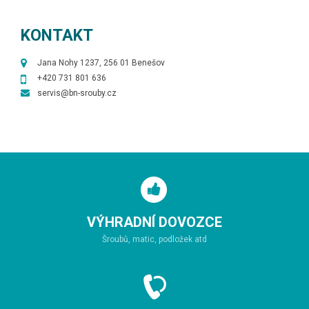
KONTAKT
Jana Nohy 1237, 256 01 Benešov
+420 731 801 636
servis@bn-srouby.cz
VÝHRADNÍ DOVOZCE
Šroubů, matic, podložek atd