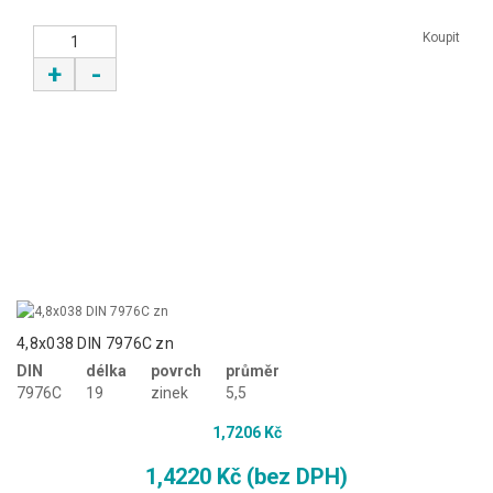
Koupit
+
-
4,8x038 DIN 7976C zn
DIN
délka
povrch
průměr
7976C
19
zinek
5,5
1,7206 Kč
1,4220 Kč (bez DPH)