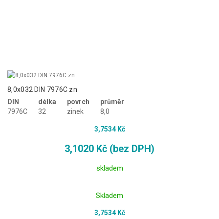
8,0x032 DIN 7976C zn
DIN
délka
povrch
průměr
7976C
32
zinek
8,0
3,7534 Kč
3,1020 Kč (bez DPH)
skladem
Skladem
3,7534 Kč