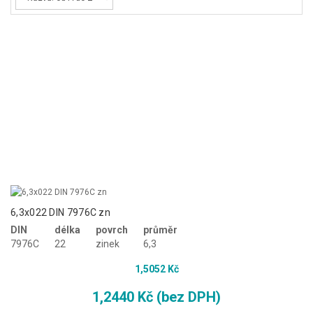
+
NÁŘADÍ A PŘÍSLUŠENSTVÍ
+
PLOTOVÉ PRVKY
6,3x022 DIN 7976C zn
DIN
délka
povrch
průměr
7976C
22
zinek
6,3
1,5052 Kč
1,2440 Kč (bez DPH)