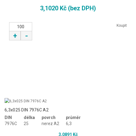
3,1020 Kč (bez DPH)
Koupit
+
-
6,3x025 DIN 7976C A2
DIN
délka
povrch
průměr
7976C
25
nerez A2
6,3
3,0891 Kč