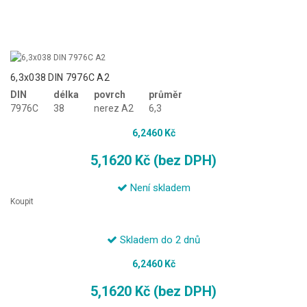
6,3x038 DIN 7976C A2
DIN
délka
povrch
průměr
7976C
38
nerez A2
6,3
6,2460 Kč
5,1620 Kč (bez DPH)
Není skladem
Koupit
Skladem do 2 dnů
6,2460 Kč
5,1620 Kč (bez DPH)