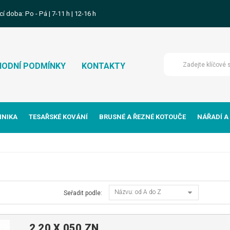
cí doba: Po - Pá | 7-11 h | 12-16 h
ODNÍ PODMÍNKY
KONTAKTY
HNIKA
TESAŘSKÉ KOVÁNÍ
BRUSNÉ A ŘEZNÉ KOTOUČE
NÁŘADÍ A
Názvu: od A do Z
Seřadit podle:
2,20 X 050 ZN