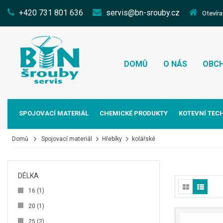
+420 731 801 636
servis@bn-srouby.cz
Otevíra
DOMŮ
O NÁS
OBCH
SPOJOVACÍ MATERIÁL
CHEMICKÉ PRODUKTY
KOTEVNÍ TEC
Domů
Spojovací materiál
Hřebíky
kolářské
DÉLKA
16
(1)
20
(1)
25
(2)