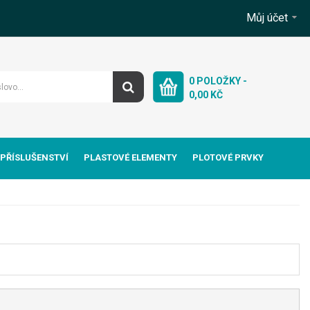
Můj účet
0
POLOŽKY -
0,00 KČ
 PŘÍSLUŠENSTVÍ
PLASTOVÉ ELEMENTY
PLOTOVÉ PRVKY