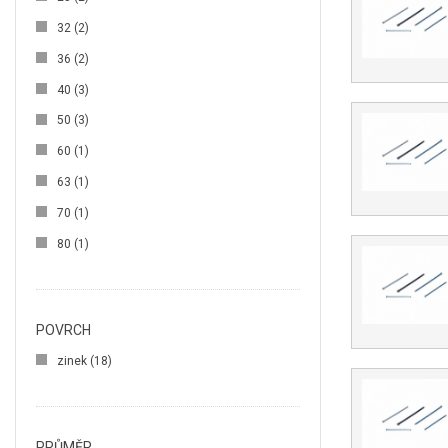
32
(2)
36
(2)
40
(3)
50
(3)
60
(1)
63
(1)
70
(1)
80
(1)
POVRCH
zinek
(18)
PRŮMĚR