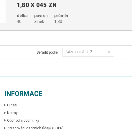
1,80 X 045 ZN
délka
povrch
průměr
40
zinek
1,80
Názvu: od A do Z
Seřadit podle:
INFORMACE
O nás
Normy
Obchodní podmínky
Zpracování osobních údajů (GDPR)