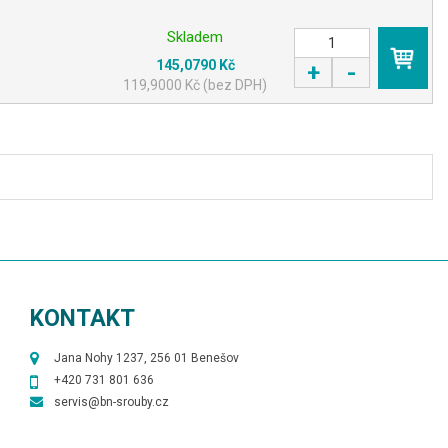
Skladem
145,0790 Kč
+
-
KOUPIT
119,9000 Kč (bez DPH)
KONTAKT
Jana Nohy 1237, 256 01 Benešov
+420 731 801 636
servis@bn-srouby.cz