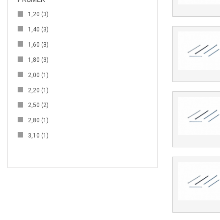
1,20
(3)
1,40
(3)
1,60
(3)
1,80
(3)
2,00
(1)
2,20
(1)
2,50
(2)
2,80
(1)
3,10
(1)