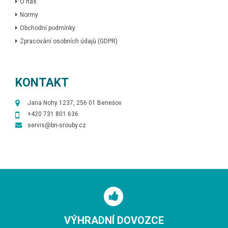
O nás
Normy
Obchodní podmínky
Zpracování osobních údajů (GDPR)
KONTAKT
Jana Nohy 1237, 256 01 Benešov
+420 731 801 636
servis@bn-srouby.cz
VÝHRADNÍ DOVOZCE