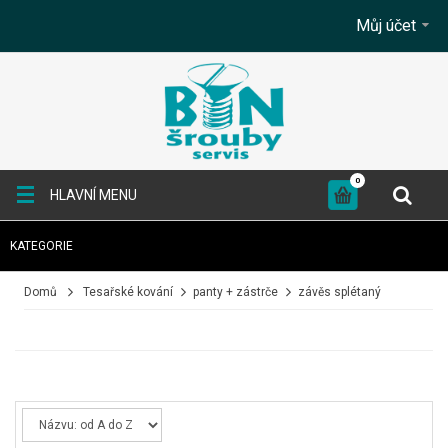
Můj účet
0
HLAVNÍ MENU
KATEGORIE
+
SPOJOVACÍ MATERIÁL
Domů
Tesařské kování
panty + zástrče
závěs splétaný
+
KOTEVNÍ TECHNIKA
+
TESAŘSKÉ KOVÁNÍ
+
BRUSNÉ A ŘEZNÉ KOTOUČE