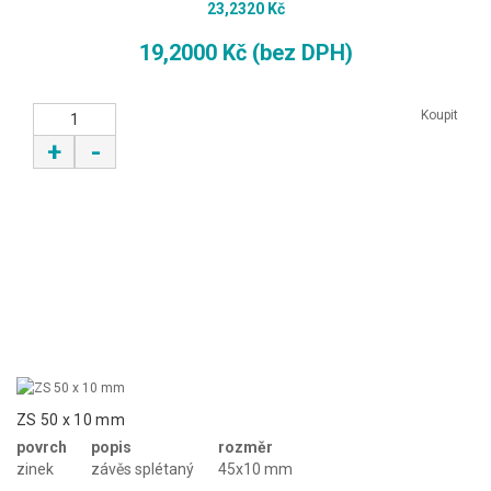
23,2320 Kč
19,2000 Kč (bez DPH)
Koupit
+
-
ZS 50 x 10 mm
povrch
popis
rozměr
zinek
závěs splétaný
45x10 mm