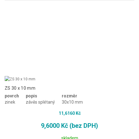
+
NÁŘADÍ A PŘÍSLUŠENSTVÍ
+
PLOTOVÉ PRVKY
ZS 30 x 10 mm
povrch
popis
rozměr
zinek
závěs splétaný
30x10 mm
11,6160 Kč
9,6000 Kč (bez DPH)
skladem